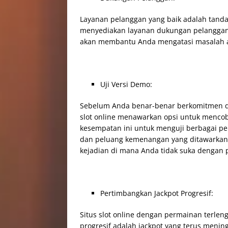
Layanan pelanggan yang baik adalah tanda
menyediakan layanan dukungan pelanggan 24
akan membantu Anda mengatasi masalah at
Uji Versi Demo:
Sebelum Anda benar-benar berkomitmen d
slot online menawarkan opsi untuk menco
kesempatan ini untuk menguji berbagai p
dan peluang kemenangan yang ditawarkan
kejadian di mana Anda tidak suka dengan
Pertimbangkan Jackpot Progresif:
Situs slot online dengan permainan terlen
progresif adalah jackpot yang terus menin