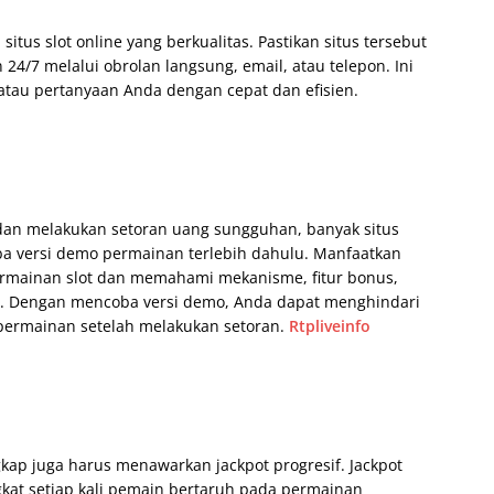
 situs
slot online
yang berkualitas. Pastikan situs tersebut
/7 melalui obrolan langsung, email, atau telepon. Ini
au pertanyaan Anda dengan cepat dan efisien.
an melakukan setoran uang sungguhan, banyak situs
ba versi demo permainan terlebih dahulu. Manfaatkan
ermainan slot dan memahami mekanisme, fitur bonus,
. Dengan mencoba versi demo, Anda dapat menghindari
 permainan setelah melakukan setoran.
Rtpliveinfo
gkap juga harus menawarkan jackpot progresif. Jackpot
gkat setiap kali pemain bertaruh pada permainan