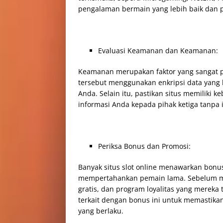
pengalaman bermain yang lebih baik dan pe
Evaluasi Keamanan dan Keamanan:
Keamanan merupakan faktor yang sangat pent
tersebut menggunakan enkripsi data yang 
Anda. Selain itu, pastikan situs memiliki 
informasi Anda kepada pihak ketiga tanpa 
Periksa Bonus dan Promosi:
Banyak situs slot online menawarkan bon
mempertahankan pemain lama. Sebelum mem
gratis, dan program loyalitas yang mereka
terkait dengan bonus ini untuk memastik
yang berlaku.