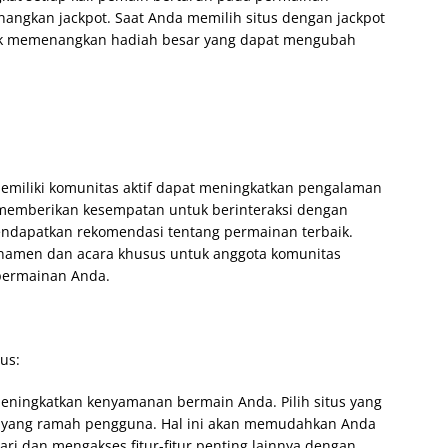
angkan jackpot. Saat Anda memilih situs dengan jackpot
tuk memenangkan hadiah besar yang dapat mengubah
memiliki komunitas aktif dapat meningkatkan pengalaman
 memberikan kesempatan untuk berinteraksi dengan
 mendapatkan rekomendasi tentang permainan terbaik.
rnamen dan acara khusus untuk anggota komunitas
permainan Anda.
us:
meningkatkan kenyamanan bermain Anda. Pilih situs yang
a yang ramah pengguna. Hal ini akan memudahkan Anda
 dan mengakses fitur-fitur penting lainnya dengan