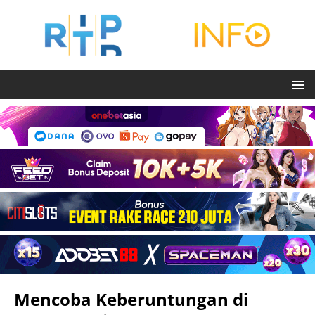
Mencoba Keberuntungan di