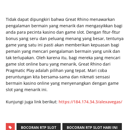
Tidak dapat dipungkiri bahwa Great Rhino menawarkan
pengalaman bermain yang menarik dan mengasyikkan bagi
anda para pecinta kasino dan game slot. Dengan fitur-fitur
bonus yang seru dan peluang menang yang besar, tentunya
game yang satu ini pasti akan memberikan kepuasan bagi
pemain yang mencari pengalaman bermain yang unik dan
tak terlupakan. Oleh karena itu, bagi mereka yang mencari
game slot online baru yang menarik, Great Rhino dari
Pragmatic Play adalah pilihan yang tepat. Mari coba
peruntungan kita bersama-sama dan nikmati sensasi
bermain kasino online yang menyenangkan dengan game
slot yang menarik ini.
Kunjungi juga link berikut:
https://184.174.34.3/alexavegas/
BOCORAN RTP SLOT
BOCORAN RTP SLOT HARI INI