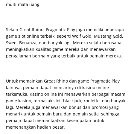
multi-mata uang.
Selain Great Rhino, Pragmatic Play juga memiliki beberapa
game slot online terbaik, seperti Wolf Gold, Mustang Gold,
Sweet Bonanza, dan banyak lagi. Mereka selalu berusaha
meningkatkan kualitas game mereka dan menawarkan
pengalaman bermain yang terbaik untuk pemain mereka.
Untuk memainkan Great Rhino dan game Pragmatic Play
lainnya, pemain dapat mencarinya di kasino online
terkemuka. Kasino online ini menawarkan berbagai macam
game kasino, termasuk slot, blackjack, roulette, dan banyak
lagi. Mereka juga menawarkan bonus dan promosi yang
menarik untuk pemain baru dan pemain setia, sehingga
pemain dapat memanfaatkan kesempatan untuk
memenangkan hadiah besar.