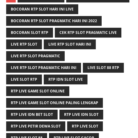
BOCORAN RTP SLOT HARI INI LIVE
BOCORAN RTP SLOT PRAGMATIC HARI INI 2022
BOCORAN SLOT RTP
CEK RTP SLOT PRAGMATIC LIVE
LIVE RTP SLOT
LIVE RTP SLOT HARI INI
LIVE RTP SLOT PRAGMATIC
LIVE RTP SLOT PRAGMATIC HARI INI
LIVE SLOT 88 RTP
LIVE SLOT RTP
RTP IDN SLOT LIVE
RTP LIVE GAME SLOT ONLINE
RTP LIVE GAME SLOT ONLINE PALING LENGKAP
RTP LIVE IDN BET SLOT
RTP LIVE IDN SLOT
RTP LIVE PETIR DEWA SLOT
RTP LIVE SLOT
RTP LIVE SLOT 88
RTP LIVE SLOT GACOR