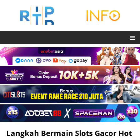
Langkah Bermain Slots Gacor Hot