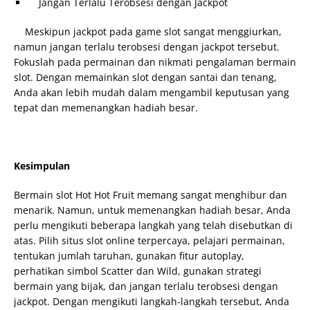
Jangan Terlalu Terobsesi dengan Jackpot
Meskipun jackpot pada game slot sangat menggiurkan,
namun jangan terlalu terobsesi dengan jackpot tersebut.
Fokuslah pada permainan dan nikmati pengalaman bermain
slot. Dengan memainkan slot dengan santai dan tenang,
Anda akan lebih mudah dalam mengambil keputusan yang
tepat dan memenangkan hadiah besar.
Kesimpulan
Bermain slot Hot Hot Fruit memang sangat menghibur dan
menarik. Namun, untuk memenangkan hadiah besar, Anda
perlu mengikuti beberapa langkah yang telah disebutkan di
atas. Pilih situs slot online terpercaya, pelajari permainan,
tentukan jumlah taruhan, gunakan fitur autoplay,
perhatikan simbol Scatter dan Wild, gunakan strategi
bermain yang bijak, dan jangan terlalu terobsesi dengan
jackpot. Dengan mengikuti langkah-langkah tersebut, Anda