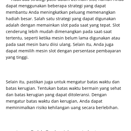
dapat menggunakan beberapa strategi yang dapat
membantu Anda meningkatkan peluang memenangkan
hadiah besar. Salah satu strategi yang dapat digunakan
adalah dengan memainkan slot pada saat yang tepat. Slot
cenderung lebih mudah dimenangkan pada saat-saat
tertentu, seperti ketika mesin belum lama digunakan atau
pada saat mesin baru diisi ulang. Selain itu, Anda juga
dapat memilih mesin slot dengan persentase pembayaran
yang tinggi.
Selain itu, pastikan juga untuk mengatur batas waktu dan
batas kerugian. Tentukan batas waktu bermain yang sehat
dan batas kerugian yang dapat ditoleransi. Dengan
mengatur batas waktu dan kerugian, Anda dapat
meminimalkan risiko kehilangan uang secara berlebihan.