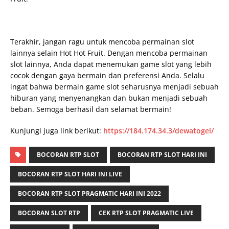
Terakhir, jangan ragu untuk mencoba permainan slot
lainnya selain Hot Hot Fruit. Dengan mencoba permainan
slot lainnya, Anda dapat menemukan game slot yang lebih
cocok dengan gaya bermain dan preferensi Anda. Selalu
ingat bahwa bermain game slot seharusnya menjadi sebuah
hiburan yang menyenangkan dan bukan menjadi sebuah
beban. Semoga berhasil dan selamat bermain!
Kunjungi juga link berikut:
https://184.174.34.3/dewatogel/
BOCORAN RTP SLOT
BOCORAN RTP SLOT HARI INI
BOCORAN RTP SLOT HARI INI LIVE
BOCORAN RTP SLOT PRAGMATIC HARI INI 2022
BOCORAN SLOT RTP
CEK RTP SLOT PRAGMATIC LIVE