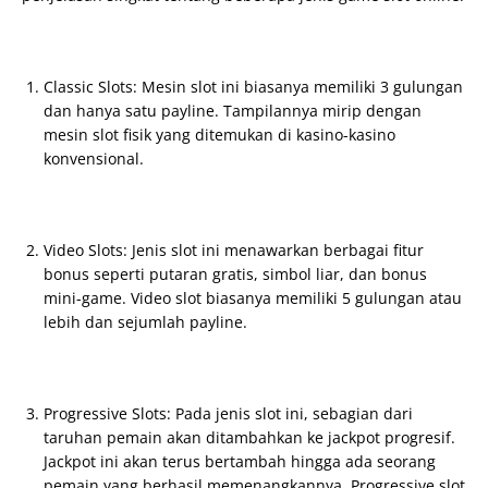
Classic Slots: Mesin slot ini biasanya memiliki 3 gulungan
dan hanya satu payline. Tampilannya mirip dengan
mesin slot fisik yang ditemukan di kasino-kasino
konvensional.
Video Slots: Jenis slot ini menawarkan berbagai fitur
bonus seperti putaran gratis, simbol liar, dan bonus
mini-game. Video slot biasanya memiliki 5 gulungan atau
lebih dan sejumlah payline.
Progressive Slots: Pada jenis slot ini, sebagian dari
taruhan pemain akan ditambahkan ke jackpot progresif.
Jackpot ini akan terus bertambah hingga ada seorang
pemain yang berhasil memenangkannya. Progressive slot