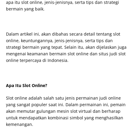
apa itu slot online, jenis-jenisnya, serta tips dan strategi
bermain yang baik.
Dalam artikel ini, akan dibahas secara detail tentang slot
online, keuntungannya, jenis-jenisnya, serta tips dan
strategi bermain yang tepat. Selain itu, akan dijelaskan juga
mengenai keamanan bermain slot online dan situs judi slot
online terpercaya di Indonesia.
Apa Itu Slot Online?
Slot online adalah salah satu jenis permainan judi online
yang sangat populer saat ini. Dalam permainan ini, pemain
akan memutar gulungan mesin slot virtual dan berharap
untuk mendapatkan kombinasi simbol yang menghasilkan
kemenangan.