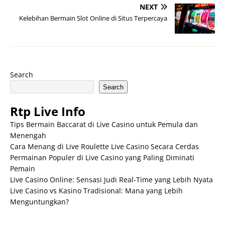
NEXT
Kelebihan Bermain Slot Online di Situs Terpercaya
Search
Search
Rtp Live Info
Tips Bermain Baccarat di Live Casino untuk Pemula dan
Menengah
Cara Menang di Live Roulette Live Casino Secara Cerdas
Permainan Populer di Live Casino yang Paling Diminati
Pemain
Live Casino Online: Sensasi Judi Real-Time yang Lebih Nyata
Live Casino vs Kasino Tradisional: Mana yang Lebih
Menguntungkan?