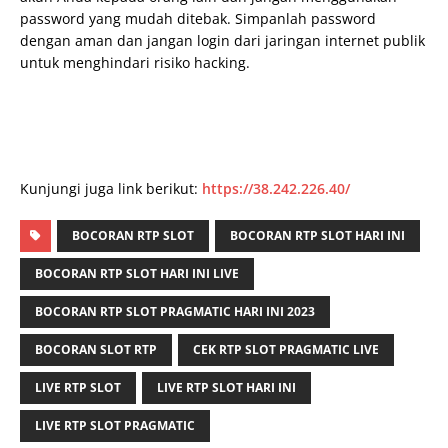
password yang mudah ditebak. Simpanlah password
dengan aman dan jangan login dari jaringan internet publik
untuk menghindari risiko hacking.
Kunjungi juga link berikut:
https://38.242.226.40/
BOCORAN RTP SLOT
BOCORAN RTP SLOT HARI INI
BOCORAN RTP SLOT HARI INI LIVE
BOCORAN RTP SLOT PRAGMATIC HARI INI 2023
BOCORAN SLOT RTP
CEK RTP SLOT PRAGMATIC LIVE
LIVE RTP SLOT
LIVE RTP SLOT HARI INI
LIVE RTP SLOT PRAGMATIC