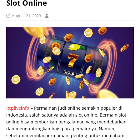
Slot Online
August 21, 2023
Rtpliveinfo
– Permainan judi online semakin populer di
Indonesia, salah satunya adalah slot online. Bermain slot
online bisa memberikan pengalaman yang mendebarkan
dan menguntungkan bagi para pemainnya. Namun,
sebelum memulai permainan, penting untuk memahami