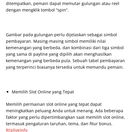
ditempatkan, pemain dapat memutar gulungan atau reel
dengan mengklik tombol “spin”.
Gambar pada gulungan perlu dijelaskan sebagai simbol
pembayaran. Masing-masing simbol memiliki nilai
kemenangan yang berbeda, dan kombinasi dari tiga simbol
yang sama di payline yang dipilih akan menghasilkan
kemenangan yang berbeda pula. Sebuah tabel pembayaran
yang terperinci biasanya tersedia untuk memandu pemain.
Memilih Slot Online yang Tepat
Memilih permainan slot online yang tepat dapat
meningkatkan peluang Anda untuk menang. Ada beberapa
faktor yang perlu dipertimbangkan saat memilih slot online,
termasuk pengaturan taruhan, tema, dan fitur bonus.
Rtpliveinfo