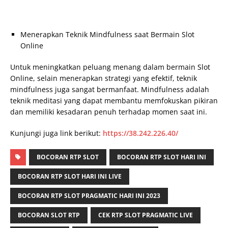
Menerapkan Teknik Mindfulness saat Bermain Slot
Online
Untuk meningkatkan peluang menang dalam bermain Slot
Online, selain menerapkan strategi yang efektif, teknik
mindfulness juga sangat bermanfaat. Mindfulness adalah
teknik meditasi yang dapat membantu memfokuskan pikiran
dan memiliki kesadaran penuh terhadap momen saat ini.
Kunjungi juga link berikut:
https://38.242.226.40/
BOCORAN RTP SLOT
BOCORAN RTP SLOT HARI INI
BOCORAN RTP SLOT HARI INI LIVE
BOCORAN RTP SLOT PRAGMATIC HARI INI 2023
BOCORAN SLOT RTP
CEK RTP SLOT PRAGMATIC LIVE