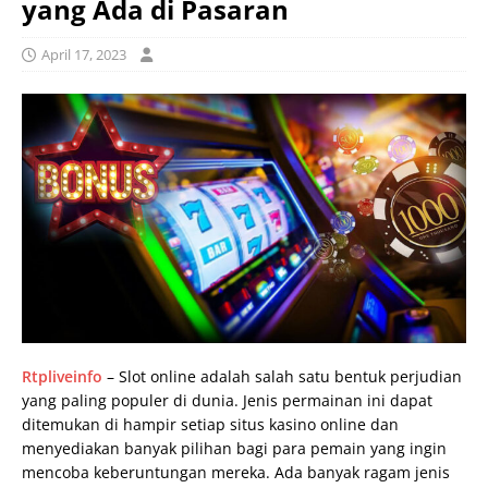
yang Ada di Pasaran
April 17, 2023
Rtpliveinfo
– Slot online adalah salah satu bentuk perjudian
yang paling populer di dunia. Jenis permainan ini dapat
ditemukan di hampir setiap situs kasino online dan
menyediakan banyak pilihan bagi para pemain yang ingin
mencoba keberuntungan mereka. Ada banyak ragam jenis