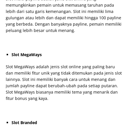
memungkinkan pemain untuk memasang taruhan pada
lebih dari satu garis kemenangan. Slot ini memiliki lima
gulungan atau lebih dan dapat memiliki hingga 100 payline
yang berbeda. Dengan banyaknya payline, pemain memiliki
peluang lebih besar untuk menang.
Slot MegaWays
Slot MegaWays adalah jenis slot online yang paling baru
dan memiliki fitur unik yang tidak ditemukan pada jenis slot
lainnya. Slot ini memiliki banyak cara untuk menang dan
jumlah payline dapat berubah-ubah pada setiap putaran.
Slot MegaWays biasanya memiliki tema yang menarik dan
fitur bonus yang kaya.
Slot Branded