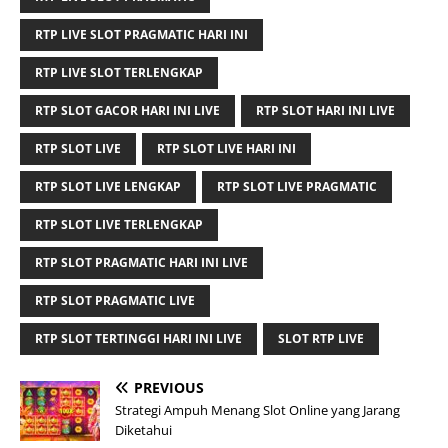
RTP LIVE SLOT PRAGMATIC HARI INI
RTP LIVE SLOT TERLENGKAP
RTP SLOT GACOR HARI INI LIVE
RTP SLOT HARI INI LIVE
RTP SLOT LIVE
RTP SLOT LIVE HARI INI
RTP SLOT LIVE LENGKAP
RTP SLOT LIVE PRAGMATIC
RTP SLOT LIVE TERLENGKAP
RTP SLOT PRAGMATIC HARI INI LIVE
RTP SLOT PRAGMATIC LIVE
RTP SLOT TERTINGGI HARI INI LIVE
SLOT RTP LIVE
PREVIOUS
Strategi Ampuh Menang Slot Online yang Jarang
Diketahui