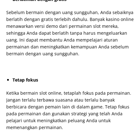
Sebelum bermain dengan uang sungguhan, Anda sebaiknya
berlatih dengan gratis terlebih dahulu. Banyak kasino online
menawarkan versi demo dari permainan slot mereka,
sehingga Anda dapat berlatih tanpa harus mengeluarkan
uang. Ini dapat membantu Anda mempelajari aturan
permainan dan meningkatkan kemampuan Anda sebelum
bermain dengan uang sungguhan.
Tetap fokus
Ketika bermain slot online, tetaplah fokus pada permainan.
Jangan terlalu terbawa suasana atau terlalu banyak
berbicara dengan pemain lain di dalam game. Tetap fokus
pada permainan dan gunakan strategi yang telah Anda
pelajari untuk meningkatkan peluang Anda untuk
memenangkan permainan.