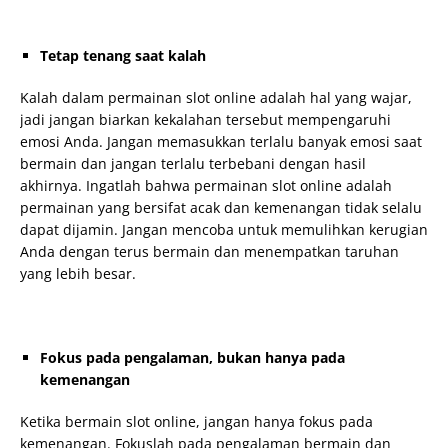
Tetap tenang saat kalah
Kalah dalam permainan slot online adalah hal yang wajar,
jadi jangan biarkan kekalahan tersebut mempengaruhi
emosi Anda. Jangan memasukkan terlalu banyak emosi saat
bermain dan jangan terlalu terbebani dengan hasil
akhirnya. Ingatlah bahwa permainan slot online adalah
permainan yang bersifat acak dan kemenangan tidak selalu
dapat dijamin. Jangan mencoba untuk memulihkan kerugian
Anda dengan terus bermain dan menempatkan taruhan
yang lebih besar.
Fokus pada pengalaman, bukan hanya pada
kemenangan
Ketika bermain slot online, jangan hanya fokus pada
kemenangan. Fokuslah pada pengalaman bermain dan