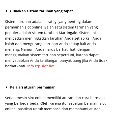
Gunakan sistem taruhan yang tepat
Sistem taruhan adalah strategi yang penting dalam
permainan slot online. Salah satu sistem taruhan yang
populer adalah sistem taruhan Martingale. Sistem ini
melibatkan meningkatkan taruhan Anda setiap kali Anda
kalah dan mengurangi taruhan Anda setiap kali Anda
menang. Namun, Anda harus berhati-hati dengan
menggunakan sistem taruhan seperti ini, karena dapat
menyebabkan Anda kehilangan banyak uang jika Anda tidak
berhati-hati.
Info rtp slot live
Pelajari aturan permainan
Setiap mesin slot online memiliki aturan dan cara bermain
yang berbeda-beda. Oleh karena itu, sebelum bermain slot
online, pastikan untuk membaca dan memahami aturan