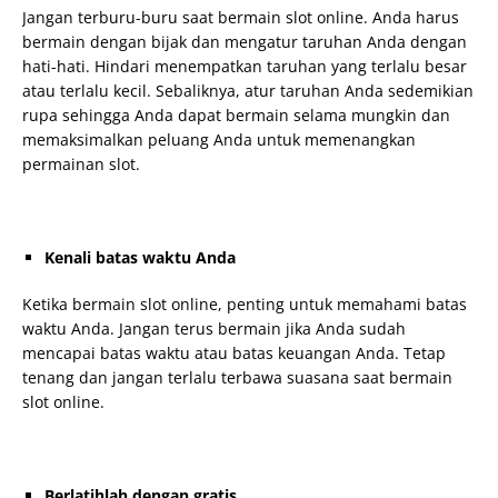
Jangan terburu-buru saat bermain slot online. Anda harus
bermain dengan bijak dan mengatur taruhan Anda dengan
hati-hati. Hindari menempatkan taruhan yang terlalu besar
atau terlalu kecil. Sebaliknya, atur taruhan Anda sedemikian
rupa sehingga Anda dapat bermain selama mungkin dan
memaksimalkan peluang Anda untuk memenangkan
permainan slot.
Kenali batas waktu Anda
Ketika bermain slot online, penting untuk memahami batas
waktu Anda. Jangan terus bermain jika Anda sudah
mencapai batas waktu atau batas keuangan Anda. Tetap
tenang dan jangan terlalu terbawa suasana saat bermain
slot online.
Berlatihlah dengan gratis