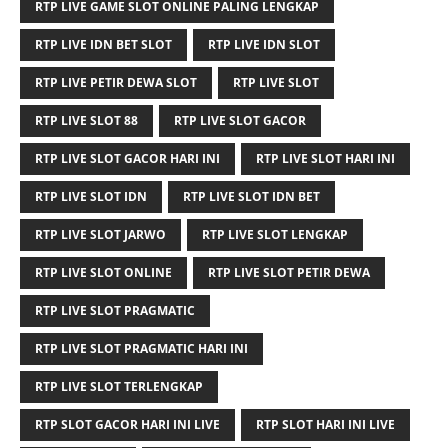
RTP LIVE GAME SLOT ONLINE PALING LENGKAP
RTP LIVE IDN BET SLOT
RTP LIVE IDN SLOT
RTP LIVE PETIR DEWA SLOT
RTP LIVE SLOT
RTP LIVE SLOT 88
RTP LIVE SLOT GACOR
RTP LIVE SLOT GACOR HARI INI
RTP LIVE SLOT HARI INI
RTP LIVE SLOT IDN
RTP LIVE SLOT IDN BET
RTP LIVE SLOT JARWO
RTP LIVE SLOT LENGKAP
RTP LIVE SLOT ONLINE
RTP LIVE SLOT PETIR DEWA
RTP LIVE SLOT PRAGMATIC
RTP LIVE SLOT PRAGMATIC HARI INI
RTP LIVE SLOT TERLENGKAP
RTP SLOT GACOR HARI INI LIVE
RTP SLOT HARI INI LIVE