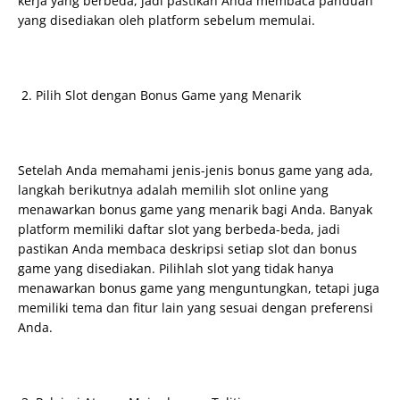
kerja yang berbeda, jadi pastikan Anda membaca panduan
yang disediakan oleh platform sebelum memulai.
Pilih Slot dengan Bonus Game yang Menarik
Setelah Anda memahami jenis-jenis bonus game yang ada,
langkah berikutnya adalah memilih slot online yang
menawarkan bonus game yang menarik bagi Anda. Banyak
platform memiliki daftar slot yang berbeda-beda, jadi
pastikan Anda membaca deskripsi setiap slot dan bonus
game yang disediakan. Pilihlah slot yang tidak hanya
menawarkan bonus game yang menguntungkan, tetapi juga
memiliki tema dan fitur lain yang sesuai dengan preferensi
Anda.