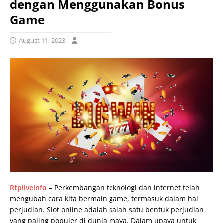
dengan Menggunakan Bonus
Game
August 11, 2023
Rtpliveinfo
– Perkembangan teknologi dan internet telah
mengubah cara kita bermain game, termasuk dalam hal
perjudian.
Slot
online adalah salah satu bentuk perjudian
yang paling populer di dunia maya. Dalam upaya untuk