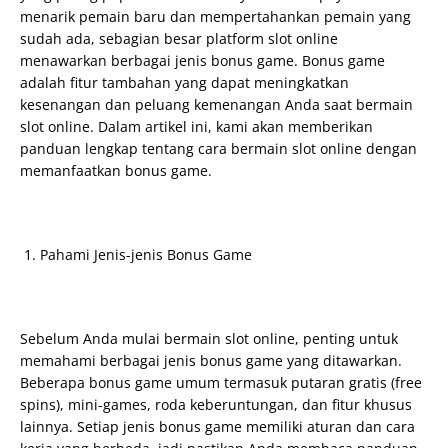
menarik pemain baru dan mempertahankan pemain yang
sudah ada, sebagian besar platform slot online
menawarkan berbagai jenis bonus game. Bonus game
adalah fitur tambahan yang dapat meningkatkan
kesenangan dan peluang kemenangan Anda saat bermain
slot online. Dalam artikel ini, kami akan memberikan
panduan lengkap tentang cara bermain slot online dengan
memanfaatkan bonus game.
Pahami Jenis-jenis Bonus Game
Sebelum Anda mulai bermain slot online, penting untuk
memahami berbagai jenis bonus game yang ditawarkan.
Beberapa bonus game umum termasuk putaran gratis (free
spins), mini-games, roda keberuntungan, dan fitur khusus
lainnya. Setiap jenis bonus game memiliki aturan dan cara