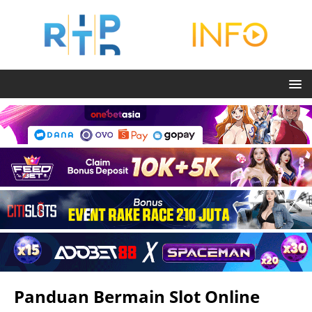
Panduan Bermain Slot Online