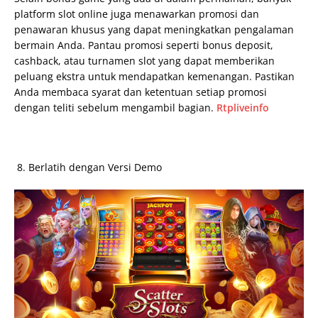
platform slot online juga menawarkan promosi dan
penawaran khusus yang dapat meningkatkan pengalaman
bermain Anda. Pantau promosi seperti bonus deposit,
cashback, atau turnamen slot yang dapat memberikan
peluang ekstra untuk mendapatkan kemenangan. Pastikan
Anda membaca syarat dan ketentuan setiap promosi
dengan teliti sebelum mengambil bagian.
Rtpliveinfo
Berlatih dengan Versi Demo