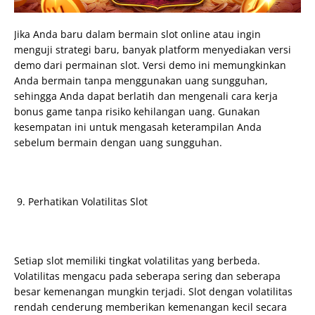
Jika Anda baru dalam bermain slot online atau ingin
menguji strategi baru, banyak platform menyediakan versi
demo dari permainan slot. Versi demo ini memungkinkan
Anda bermain tanpa menggunakan uang sungguhan,
sehingga Anda dapat berlatih dan mengenali cara kerja
bonus game tanpa risiko kehilangan uang. Gunakan
kesempatan ini untuk mengasah keterampilan Anda
sebelum bermain dengan uang sungguhan.
Perhatikan Volatilitas Slot
Setiap slot memiliki tingkat volatilitas yang berbeda.
Volatilitas mengacu pada seberapa sering dan seberapa
besar kemenangan mungkin terjadi. Slot dengan volatilitas
rendah cenderung memberikan kemenangan kecil secara