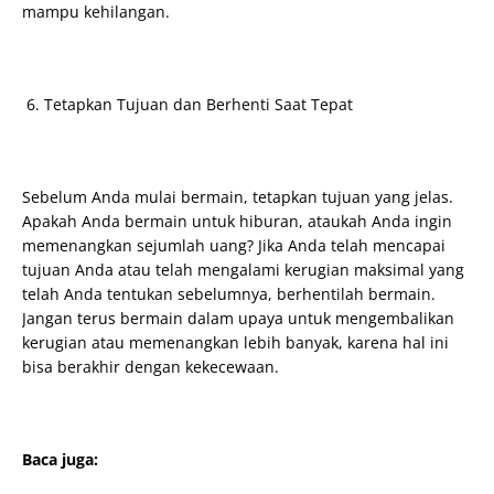
mampu kehilangan.
Tetapkan Tujuan dan Berhenti Saat Tepat
Sebelum Anda mulai bermain, tetapkan tujuan yang jelas.
Apakah Anda bermain untuk hiburan, ataukah Anda ingin
memenangkan sejumlah uang? Jika Anda telah mencapai
tujuan Anda atau telah mengalami kerugian maksimal yang
telah Anda tentukan sebelumnya, berhentilah bermain.
Jangan terus bermain dalam upaya untuk mengembalikan
kerugian atau memenangkan lebih banyak, karena hal ini
bisa berakhir dengan kekecewaan.
Baca juga: