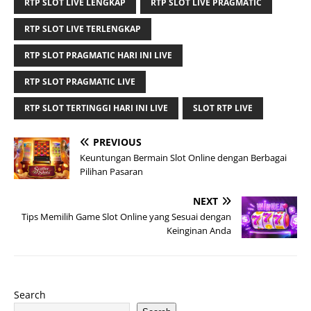
RTP SLOT LIVE LENGKAP
RTP SLOT LIVE PRAGMATIC
RTP SLOT LIVE TERLENGKAP
RTP SLOT PRAGMATIC HARI INI LIVE
RTP SLOT PRAGMATIC LIVE
RTP SLOT TERTINGGI HARI INI LIVE
SLOT RTP LIVE
PREVIOUS
Keuntungan Bermain Slot Online dengan Berbagai
Pilihan Pasaran
NEXT
Tips Memilih Game Slot Online yang Sesuai dengan
Keinginan Anda
Search