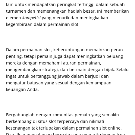
lain untuk mendapatkan peringkat tertinggi dalam sebuah
turnamen dan memenangkan hadiah besar. Ini memberikan
elemen
kompetisi
yang menarik dan meningkatkan
kegembiraan dalam permainan slot.
Dalam permainan slot, keberuntungan memainkan peran
penting, tetapi pemain juga dapat meningkatkan peluang
mereka dengan memahami aturan permainan,
mengembangkan strategi, dan bermain dengan bijak. Selalu
ingat untuk bertanggung jawab dalam berjudi dan
mengatur batasan yang sesuai dengan kemampuan
keuangan Anda.
Bergabunglah dengan komunitas pemain yang semakin
berkembang di situs slot terpercaya dan nikmati
kesenangan tak terlupakan dalam permainan slot online.
Dapatkan pengalaman bermain yang menarik dengan tren