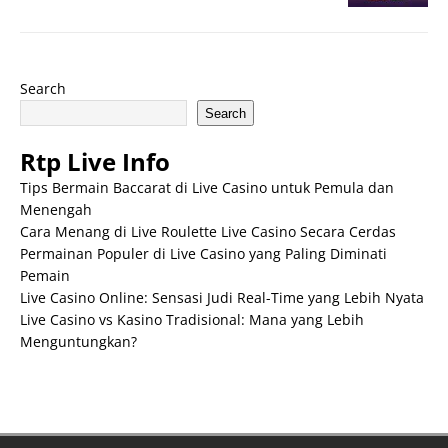
Search
Search
Rtp Live Info
Tips Bermain Baccarat di Live Casino untuk Pemula dan
Menengah
Cara Menang di Live Roulette Live Casino Secara Cerdas
Permainan Populer di Live Casino yang Paling Diminati
Pemain
Live Casino Online: Sensasi Judi Real-Time yang Lebih Nyata
Live Casino vs Kasino Tradisional: Mana yang Lebih
Menguntungkan?