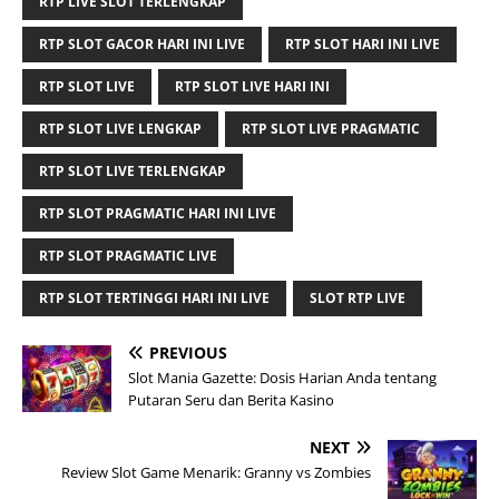
RTP LIVE SLOT TERLENGKAP
RTP SLOT GACOR HARI INI LIVE
RTP SLOT HARI INI LIVE
RTP SLOT LIVE
RTP SLOT LIVE HARI INI
RTP SLOT LIVE LENGKAP
RTP SLOT LIVE PRAGMATIC
RTP SLOT LIVE TERLENGKAP
RTP SLOT PRAGMATIC HARI INI LIVE
RTP SLOT PRAGMATIC LIVE
RTP SLOT TERTINGGI HARI INI LIVE
SLOT RTP LIVE
PREVIOUS
Slot Mania Gazette: Dosis Harian Anda tentang
Putaran Seru dan Berita Kasino
NEXT
Review Slot Game Menarik: Granny vs Zombies