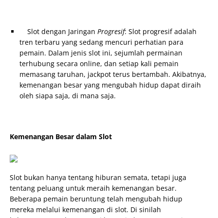
Slot dengan Jaringan
Progresif
: Slot progresif adalah
tren terbaru yang sedang mencuri perhatian para
pemain. Dalam jenis slot ini, sejumlah permainan
terhubung secara online, dan setiap kali pemain
memasang taruhan, jackpot terus bertambah. Akibatnya,
kemenangan besar yang mengubah hidup dapat diraih
oleh siapa saja, di mana saja.
Kemenangan Besar dalam Slot
Slot bukan hanya tentang hiburan semata, tetapi juga
tentang peluang untuk meraih kemenangan besar.
Beberapa pemain beruntung telah mengubah hidup
mereka melalui kemenangan di slot. Di sinilah