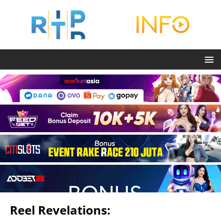
Reel Revelations: