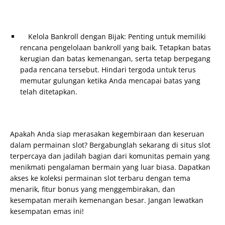
Kelola Bankroll dengan Bijak: Penting untuk memiliki
rencana pengelolaan bankroll yang baik. Tetapkan batas
kerugian dan batas kemenangan, serta tetap berpegang
pada rencana tersebut. Hindari tergoda untuk terus
memutar gulungan ketika Anda mencapai batas yang
telah ditetapkan.
Apakah Anda siap merasakan kegembiraan dan keseruan
dalam permainan slot? Bergabunglah sekarang di situs slot
terpercaya dan jadilah bagian dari komunitas pemain yang
menikmati pengalaman bermain yang luar biasa. Dapatkan
akses ke koleksi permainan slot terbaru dengan tema
menarik, fitur bonus yang menggembirakan, dan
kesempatan meraih kemenangan besar. Jangan lewatkan
kesempatan emas ini!