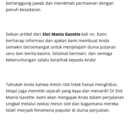
bertanggung jawab dan menikmati permainan dengan
penuh kesadaran.
Sekian artikel dari
Slot Mania Gazette
kali ini. Kami
berharap informasi dan ajakan kami membuat Anda
semakin bersemangat untuk menjelajahi dunia putaran
seru dan berita kasino. Selamat bermain, dan semoga
keberuntungan selalu berpihak kepada Anda!
Tahukah Anda bahwa mesin slot tidak hanya menghibur,
tetapi juga memiliki sejarah yang kaya dan menarik? Di Slot
Mania Gazette, kami akan mengajak Anda dalam perjalanan
singkat melalui
evolusi
mesin slot dan bagaimana mereka
telah menjadi fenomena populer di dunia perjudian.