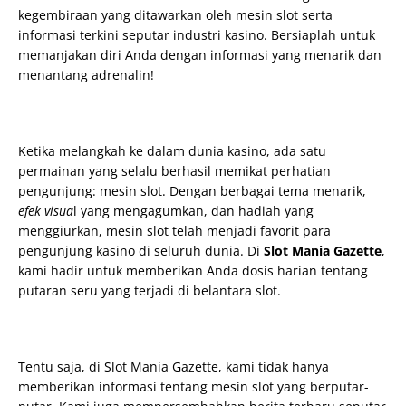
kegembiraan yang ditawarkan oleh mesin slot serta
informasi terkini seputar industri kasino. Bersiaplah untuk
memanjakan diri Anda dengan informasi yang menarik dan
menantang adrenalin!
Ketika melangkah ke dalam dunia kasino, ada satu
permainan yang selalu berhasil memikat perhatian
pengunjung: mesin slot. Dengan berbagai tema menarik,
efek visua
l yang mengagumkan, dan hadiah yang
menggiurkan, mesin slot telah menjadi favorit para
pengunjung kasino di seluruh dunia. Di
Slot Mania Gazette
,
kami hadir untuk memberikan Anda dosis harian tentang
putaran seru yang terjadi di belantara slot.
Tentu saja, di Slot Mania Gazette, kami tidak hanya
memberikan informasi tentang mesin slot yang berputar-