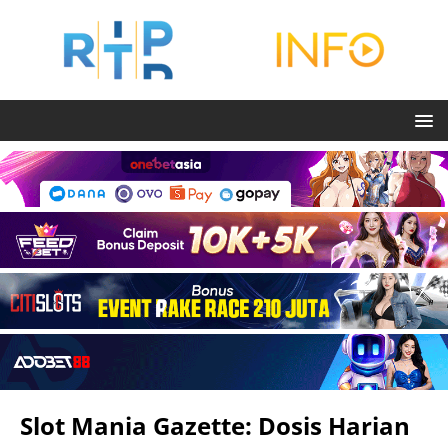
Slot Mania Gazette: Dosis Harian