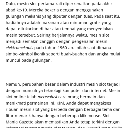
Dulu, mesin slot pertama kali diperkenalkan pada akhir
abad ke-19. Mereka bekerja dengan menggunakan
gulungan mekanis yang diputar dengan tuas. Pada saat itu,
hadiahnya adalah makanan atau minuman gratis yang
dapat ditukarkan di bar atau tempat yang menyediakan
mesin tersebut. Seiring berjalannya waktu, mesin slot
menjadi semakin canggih dengan pengenalan mesin
elektromekanis
pada tahun 1960-an. Inilah saat dimana
simbol-simbol ikonik seperti buah-buahan dan angka mulai
muncul pada gulungan.
Namun, perubahan besar dalam industri mesin slot terjadi
dengan munculnya teknologi komputer dan internet. Mesin
slot online telah
merevolusi
cara orang bermain dan
menikmati permainan ini. Kini, Anda dapat mengakses
ribuan mesin slot yang berbeda dengan berbagai tema dan
fitur menarik hanya dengan beberapa klik mouse. Slot
Mania Gazette akan memastikan Anda tetap terkini dengan