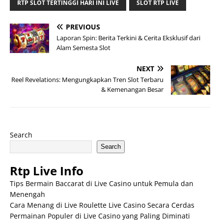
RTP SLOT TERTINGGI HARI INI LIVE
SLOT RTP LIVE
PREVIOUS
Laporan Spin: Berita Terkini & Cerita Eksklusif dari
Alam Semesta Slot
NEXT
Reel Revelations: Mengungkapkan Tren Slot Terbaru
& Kemenangan Besar
Search
Search
Rtp Live Info
Tips Bermain Baccarat di Live Casino untuk Pemula dan
Menengah
Cara Menang di Live Roulette Live Casino Secara Cerdas
Permainan Populer di Live Casino yang Paling Diminati