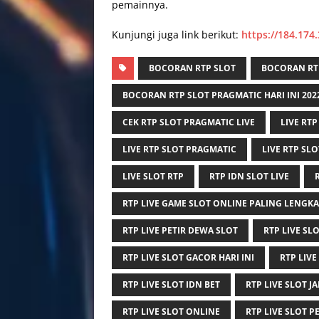
pemainnya.
Kunjungi juga link berikut:
https://184.174.
BOCORAN RTP SLOT
BOCORAN RTP
BOCORAN RTP SLOT PRAGMATIC HARI INI 202
CEK RTP SLOT PRAGMATIC LIVE
LIVE RTP
LIVE RTP SLOT PRAGMATIC
LIVE RTP SLO
LIVE SLOT RTP
RTP IDN SLOT LIVE
RTP LIVE GAME SLOT ONLINE PALING LENGK
RTP LIVE PETIR DEWA SLOT
RTP LIVE SL
RTP LIVE SLOT GACOR HARI INI
RTP LIVE
RTP LIVE SLOT IDN BET
RTP LIVE SLOT 
RTP LIVE SLOT ONLINE
RTP LIVE SLOT P