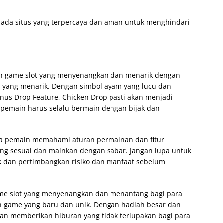
 pada situs yang terpercaya dan aman untuk menghindari
ah game slot yang menyenangkan dan menarik dengan
s yang menarik. Dengan simbol ayam yang lucu dan
bonus Drop Feature, Chicken Drop pasti akan menjadi
 pemain harus selalu bermain dengan bijak dan
a pemain memahami aturan permainan dan fitur
yang sesuai dan mainkan dengan sabar. Jangan lupa untuk
k dan pertimbangkan risiko dan manfaat sebelum
ame slot yang menyenangkan dan menantang bagi para
 game yang baru dan unik. Dengan hadiah besar dan
akan memberikan hiburan yang tidak terlupakan bagi para