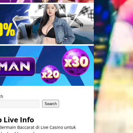
ch
Search
 Live Info
Bermain Baccarat di Live Casino untuk