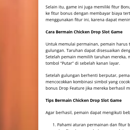
Selain itu, game ini juga memiliki fitur 
ke fitur bonus dengan membayar biaya ter
menggunakan fitur ini, karena dapat menin
Cara Bermain Chicken Drop Slot Game
Untuk memulai permainan, pemain harus 
gulungan. Taruhan dapat disesuaikan deng
Setelah pemain memilih taruhan mereka,
tombol “Putar” di sebelah kanan layar.
Setelah gulungan berhenti berputar, pema
mencocokkan kombinasi simbol yang cocok 
bonus Drop Feature jika mereka berhasil 
Tips Bermain Chicken Drop Slot Game
Agar berhasil, pemain dapat mengikuti beb
Pahami aturan permainan dan fitur 