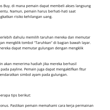
Bonus Buy, di mana pemain dapat membeli akses langsung
tentu. Namun, pemain harus berhati-hati saat
gkatkan risiko kehilangan uang.
terlebih dahulu memilih taruhan mereka dan memutar
an mengklik tombol “Taruhkan” di bagian bawah layar.
 mereka dapat memutar gulungan dengan mengklik
in akan menerima hadiah jika mereka berhasil
pada payline. Pemain juga dapat mengaktifkan fitur
mendaratkan simbol ayam pada gulungan.
erapa tips berikut:
bonus. Pastikan pemain memahami cara kerja permainan