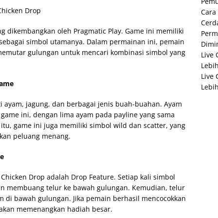
Pemu
hicken Drop
Cara 
Cerd
ng dikembangkan oleh Pragmatic Play. Game ini memiliki
Perma
ebagai simbol utamanya. Dalam permainan ini, pemain
Dimi
memutar gulungan untuk mencari kombinasi simbol yang
Live 
Lebi
Live 
Game
Lebi
i ayam, jagung, dan berbagai jenis buah-buahan. Ayam
 game ini, dengan lima ayam pada payline yang sama
itu, game ini juga memiliki simbol wild dan scatter, yang
kan peluang menang.
me
Chicken Drop adalah Drop Feature. Setiap kali simbol
an membuang telur ke bawah gulungan. Kemudian, telur
m di bawah gulungan. Jika pemain berhasil mencocokkan
ka akan memenangkan hadiah besar.