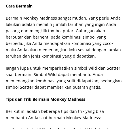
Cara Bermain
Bermain Monkey Madness sangat mudah. Yang perlu Anda
lakukan adalah memilih jumlah taruhan yang ingin Anda
pasang dan mengklik tombol putar. Gulungan akan
berputar dan berhenti pada kombinasi simbol yang
berbeda. Jika Anda mendapatkan kombinasi yang cocok,
maka Anda akan memenangkan koin sesuai dengan jumlah
taruhan dan jenis kombinasi yang didapatkan.
Jangan lupa untuk memperhatikan simbol Wild dan Scatter
saat bermain. Simbol Wild dapat membantu Anda
memenangkan kombinasi yang sulit didapatkan, sedangkan
simbol Scatter dapat memberikan putaran gratis.
Tips dan Trik Bermain Monkey Madness
Berikut ini adalah beberapa tips dan trik yang bisa
membantu Anda saat bermain Monkey Madness: