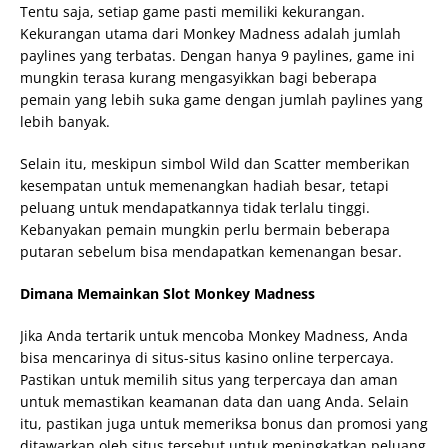
Tentu saja, setiap game pasti memiliki kekurangan.
Kekurangan utama dari Monkey Madness adalah jumlah
paylines yang terbatas. Dengan hanya 9 paylines, game ini
mungkin terasa kurang mengasyikkan bagi beberapa
pemain yang lebih suka game dengan jumlah paylines yang
lebih banyak.
Selain itu, meskipun simbol Wild dan Scatter memberikan
kesempatan untuk memenangkan hadiah besar, tetapi
peluang untuk mendapatkannya tidak terlalu tinggi.
Kebanyakan pemain mungkin perlu bermain beberapa
putaran sebelum bisa mendapatkan kemenangan besar.
Dimana Memainkan Slot Monkey Madness
Jika Anda tertarik untuk mencoba Monkey Madness, Anda
bisa mencarinya di situs-situs kasino online terpercaya.
Pastikan untuk memilih situs yang terpercaya dan aman
untuk memastikan keamanan data dan uang Anda. Selain
itu, pastikan juga untuk memeriksa bonus dan promosi yang
ditawarkan oleh situs tersebut untuk meningkatkan peluang