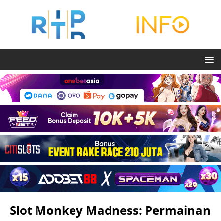
Slot Monkey Madness: Permainan