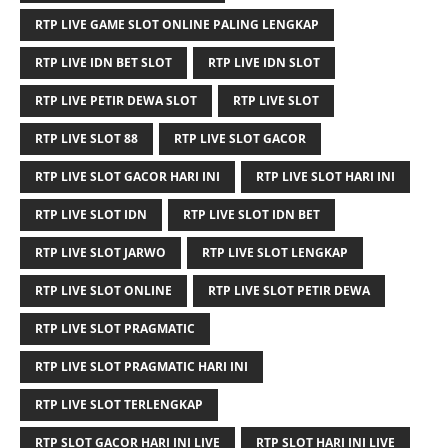
RTP LIVE GAME SLOT ONLINE PALING LENGKAP
RTP LIVE IDN BET SLOT
RTP LIVE IDN SLOT
RTP LIVE PETIR DEWA SLOT
RTP LIVE SLOT
RTP LIVE SLOT 88
RTP LIVE SLOT GACOR
RTP LIVE SLOT GACOR HARI INI
RTP LIVE SLOT HARI INI
RTP LIVE SLOT IDN
RTP LIVE SLOT IDN BET
RTP LIVE SLOT JARWO
RTP LIVE SLOT LENGKAP
RTP LIVE SLOT ONLINE
RTP LIVE SLOT PETIR DEWA
RTP LIVE SLOT PRAGMATIC
RTP LIVE SLOT PRAGMATIC HARI INI
RTP LIVE SLOT TERLENGKAP
RTP SLOT GACOR HARI INI LIVE
RTP SLOT HARI INI LIVE