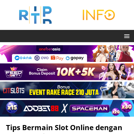
Tips Bermain Slot Online dengan