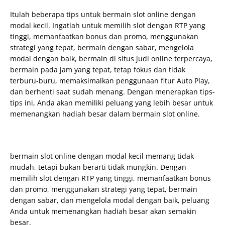
Itulah beberapa tips untuk bermain slot online dengan
modal kecil. Ingatlah untuk memilih slot dengan RTP yang
tinggi, memanfaatkan bonus dan promo, menggunakan
strategi yang tepat, bermain dengan sabar, mengelola
modal dengan baik, bermain di situs judi online terpercaya,
bermain pada jam yang tepat, tetap fokus dan tidak
terburu-buru, memaksimalkan penggunaan fitur Auto Play,
dan berhenti saat sudah menang. Dengan menerapkan tips-
tips ini, Anda akan memiliki peluang yang lebih besar untuk
memenangkan hadiah besar dalam bermain slot online.
bermain slot online dengan modal kecil memang tidak
mudah, tetapi bukan berarti tidak mungkin. Dengan
memilih slot dengan RTP yang tinggi, memanfaatkan bonus
dan promo, menggunakan strategi yang tepat, bermain
dengan sabar, dan mengelola modal dengan baik, peluang
Anda untuk memenangkan hadiah besar akan semakin
besar.